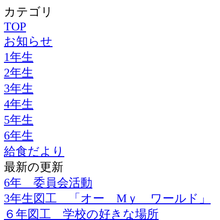
カテゴリ
TOP
お知らせ
1年生
2年生
3年生
4年生
5年生
6年生
給食だより
最新の更新
6年 委員会活動
3年生図工 「オー Mｙ ワールド」
６年図工 学校の好きな場所