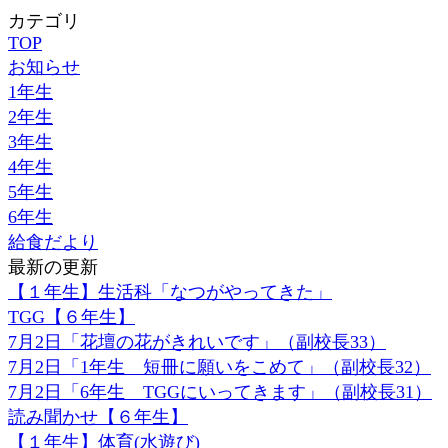
カテゴリ
TOP
お知らせ
1年生
2年生
3年生
4年生
5年生
6年生
給食だより
最新の更新
【１年生】生活科「なつがやってきた」
TGG【６年生】
7月2日「花壇の花がきれいです」（副校長33）
7月2日「1年生 短冊に願いをこめて」（副校長32）
7月2日「6年生 TGGにいってきます」（副校長31）
読み聞かせ【６年生】
【１年生】体育(水遊び)