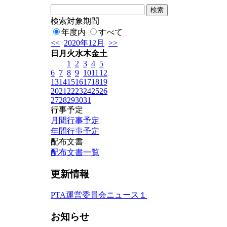
検索対象期間
年度内
すべて
<<
2020年12月
>>
日
月
火
水
木
金
土
1
2
3
4
5
6
7
8
9
10
11
12
13
14
15
16
17
18
19
20
21
22
23
24
25
26
27
28
29
30
31
行事予定
月間行事予定
年間行事予定
配布文書
配布文書一覧
更新情報
PTA運営委員会ニュース１
お知らせ