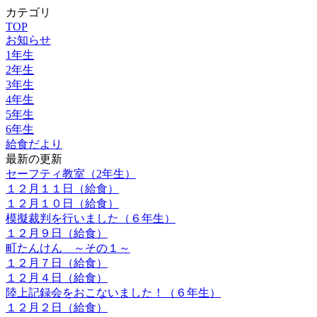
カテゴリ
TOP
お知らせ
1年生
2年生
3年生
4年生
5年生
6年生
給食だより
最新の更新
セーフティ教室（2年生）
１２月１１日（給食）
１２月１０日（給食）
模擬裁判を行いました（６年生）
１２月９日（給食）
町たんけん ～その１～
１２月７日（給食）
１２月４日（給食）
陸上記録会をおこないました！（６年生）
１２月２日（給食）