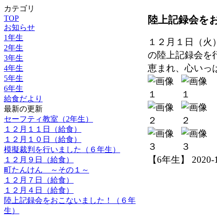
カテゴリ
TOP
陸上記録会を
お知らせ
1年生
１２月１日（火
2年生
の陸上記録会を
3年生
恵まれ、心いっ
4年生
5年生
6年生
給食だより
最新の更新
セーフティ教室（2年生）
１２月１１日（給食）
１２月１０日（給食）
模擬裁判を行いました（６年生）
【6年生】 2020-12-
１２月９日（給食）
町たんけん ～その１～
１２月７日（給食）
１２月４日（給食）
陸上記録会をおこないました！（６年
生）