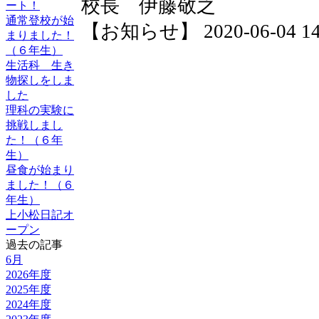
校長 伊藤敬之
ート！
通常登校が始
【お知らせ】 2020-06-04 14:
まりました！
（６年生）
生活科 生き
物探しをしま
した
理科の実験に
挑戦しまし
た！（６年
生）
昼食が始まり
ました！（６
年生）
上小松日記オ
ープン
過去の記事
6月
2026年度
2025年度
2024年度