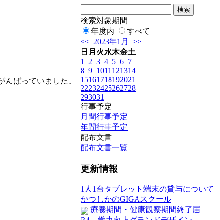
検索対象期間
年度内
すべて
<<
2023年1月
>>
日
月
火
水
木
金
土
1
2
3
4
5
6
7
8
9
10
11
12
13
14
15
16
17
18
19
20
21
がんばっていました。
22
23
24
25
26
27
28
29
30
31
行事予定
月間行事予定
年間行事予定
配布文書
配布文書一覧
更新情報
1人1台タブレット端末の貸与について
かつしかのGIGAスクール
療養期間・健康観察期間終了届
R4 学力向上グランドデザイン