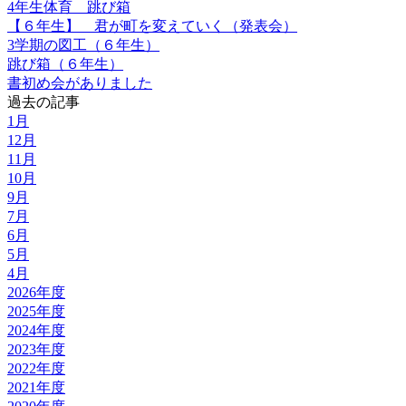
4年生体育 跳び箱
【６年生】 君が町を変えていく（発表会）
3学期の図工（６年生）
跳び箱（６年生）
書初め会がありました
過去の記事
1月
12月
11月
10月
9月
7月
6月
5月
4月
2026年度
2025年度
2024年度
2023年度
2022年度
2021年度