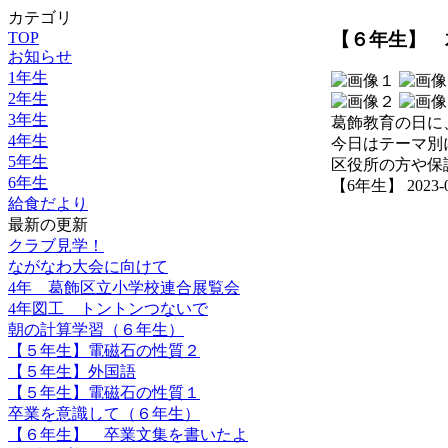
カテゴリ
【６年生】 
TOP
お知らせ
1年生
2年生
3年生
葛飾教育の日に
4年生
今日はテーマ別
5年生
区役所の方や保
6年生
【6年生】 2023-01-
給食だより
最新の更新
クラブ見学！
ながなわ大会に向けて
4年 葛飾区立小学校連合展覧会
4年図工 トントンつないで
朝の計算学習（６年生）
【５年生】電磁石の性質２
【５年生】外国語
【５年生】電磁石の性質１
卒業を意識して（６年生）
【６年生】 卒業文集を書いたよ