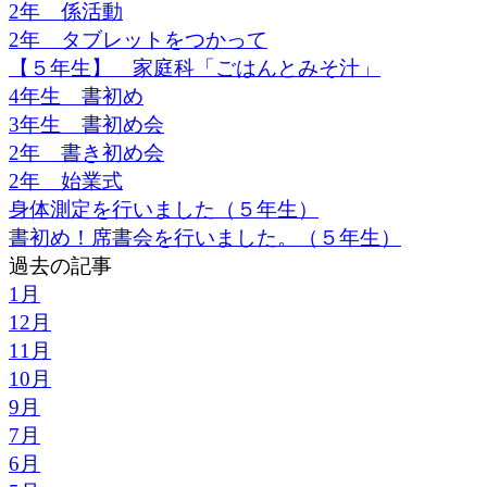
2年 係活動
2年 タブレットをつかって
【５年生】 家庭科「ごはんとみそ汁」
4年生 書初め
3年生 書初め会
2年 書き初め会
2年 始業式
身体測定を行いました（５年生）
書初め！席書会を行いました。（５年生）
過去の記事
1月
12月
11月
10月
9月
7月
6月