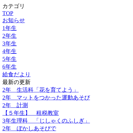
カテゴリ
TOP
お知らせ
1年生
2年生
3年生
4年生
5年生
6年生
給食だより
最新の更新
2年 生活科「花を育てよう」
2年 マットをつかった運動あそび
2年 計測
【５年生】 租税教室
3年生理科 「じしゃくのふしぎ」
2年 ぼかしあそびで