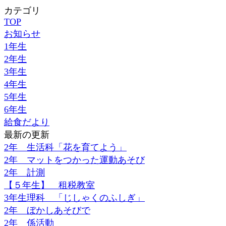
カテゴリ
TOP
お知らせ
1年生
2年生
3年生
4年生
5年生
6年生
給食だより
最新の更新
2年 生活科「花を育てよう」
2年 マットをつかった運動あそび
2年 計測
【５年生】 租税教室
3年生理科 「じしゃくのふしぎ」
2年 ぼかしあそびで
2年 係活動