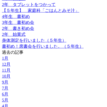
2年 タブレットをつかって
【５年生】 家庭科「ごはんとみそ汁」
4年生 書初め
3年生 書初め会
2年 書き初め会
2年 始業式
身体測定を行いました（５年生）
書初め！席書会を行いました。（５年生）
過去の記事
1月
12月
11月
10月
9月
7月
6月
5月
4月