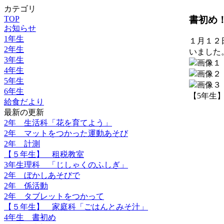
カテゴリ
書初め
TOP
お知らせ
1年生
１月１２
2年生
いました
3年生
4年生
5年生
6年生
【5年生】 20
給食だより
最新の更新
2年 生活科「花を育てよう」
2年 マットをつかった運動あそび
2年 計測
【５年生】 租税教室
3年生理科 「じしゃくのふしぎ」
2年 ぼかしあそびで
2年 係活動
2年 タブレットをつかって
【５年生】 家庭科「ごはんとみそ汁」
4年生 書初め