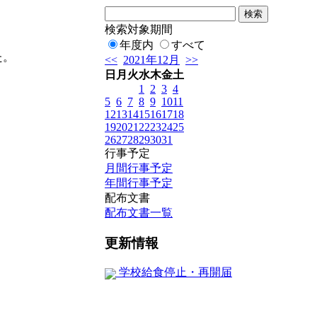
検索対象期間
年度内
すべて
た。
<<
2021年12月
>>
日
月
火
水
木
金
土
1
2
3
4
5
6
7
8
9
10
11
12
13
14
15
16
17
18
19
20
21
22
23
24
25
26
27
28
29
30
31
行事予定
月間行事予定
年間行事予定
配布文書
配布文書一覧
更新情報
学校給食停止・再開届