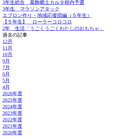
3年生総合 葛飾郷土カルタ校内予選
3年生 マラソンアタック
エプロン作り・地域応援団編（５年生）
【５年生】 ローラーコロコロ
2年 生活「うごくうごくわたしのおもちゃ」
過去の記事
12月
11月
10月
9月
7月
6月
5月
4月
2026年度
2025年度
2024年度
2023年度
2022年度
2021年度
2020年度