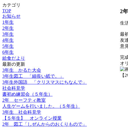
カテゴリ
2
TOP
お知らせ
1年生
生
2年生
3年生
最
4年生
友
5年生
意
6年生
完
給食だより
オ
最新の更新
3年生 かるた大会
【2年
3年生図工 「細長い紙で。」
3年生外国語 「クリスマスにちなんで」
社会科見学
書初め練習会（５年生）
2年 セーフティ教室
人生ゲームを行いました。（５年生）
3年生 社会科見学
【５年生】 オンライン授業
2年 図工「しぜんからのおくりもので」