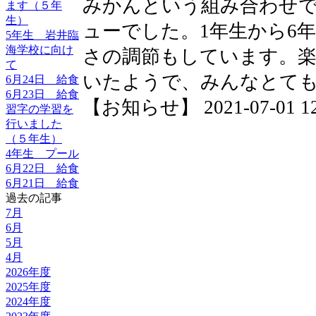
みかんという組み合わせ
ます（５年
生）
ューでした。1年生から6
5年生 岩井臨
海学校に向け
さの調節もしています。
て
いたようで、みんなとて
6月24日 給食
6月23日 給食
【お知らせ】 2021-07-01 12:
習字の学習を
行いました
（５年生）
4年生 プール
6月22日 給食
6月21日 給食
過去の記事
7月
6月
5月
4月
2026年度
2025年度
2024年度