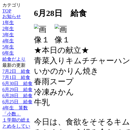
カテゴリ
TOP
6月28日 給食
お知らせ
1年生
2年生
3年生
4年生
5年生
★本日の献立★
6年生
青菜入りキムチチャーハ
給食だより
最新の更新
いかのかりん焼き
7月2日 給食
7月1日 給食
春雨スープ
6月30日 給食
6月29日 給食
冷凍みかん
6月28日 給食
牛乳
6月25日 給食
4年生 算数
「小数」
１学期の総ま
今日は、食欲をそそるキ
とめをしてい