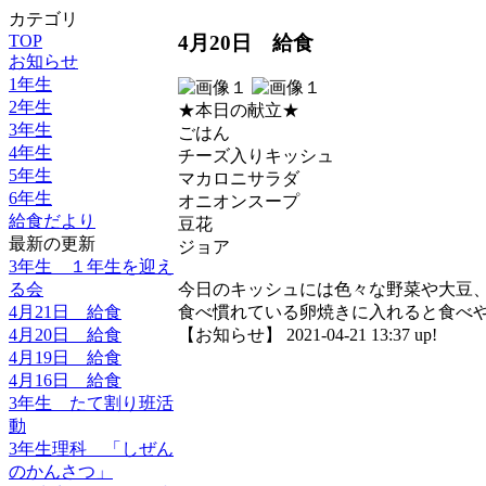
カテゴリ
4月20日 給食
TOP
お知らせ
1年生
2年生
★本日の献立★
3年生
ごはん
4年生
チーズ入りキッシュ
5年生
マカロニサラダ
6年生
オニオンスープ
給食だより
豆花
最新の更新
ジョア
3年生 １年生を迎え
る会
今日のキッシュには色々な野菜や大豆
4月21日 給食
食べ慣れている卵焼きに入れると食べ
4月20日 給食
【お知らせ】 2021-04-21 13:37 up!
4月19日 給食
4月16日 給食
3年生 たて割り班活
動
3年生理科 「しぜん
のかんさつ」