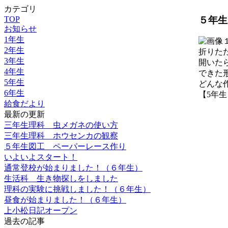
カテゴリ
５年生
TOP
お知らせ
1年生
2年生
折りた
3年生
開いた
4年生
できた
5年生
どんな
6年生
【5年生】 2
給食だより
最新の更新
三年生理科 虫メガネの使い方
三年生理科 ホウセンカの観察
５年生図工 ペーパーレース作り
いよいよスタート！
通常登校が始まりました！（６年生）
生活科 生き物探しをしました
理科の実験に挑戦しました！（６年生）
昼食が始まりました！（６年生）
上小松日記オープン
過去の記事