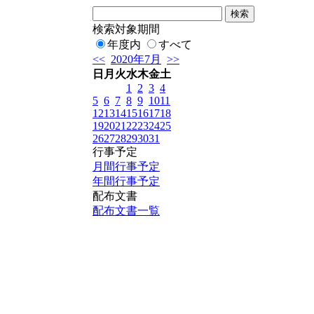
検索対象期間
年度内
すべて
<<
2020年7月
>>
日
月
火
水
木
金
土
1
2
3
4
5
6
7
8
9
10
11
12
13
14
15
16
17
18
19
20
21
22
23
24
25
26
27
28
29
30
31
行事予定
月間行事予定
年間行事予定
配布文書
配布文書一覧