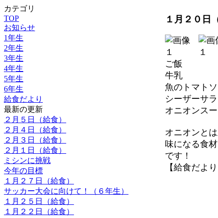
カテゴリ
１月２０日
TOP
お知らせ
1年生
2年生
3年生
ご飯
4年生
牛乳
5年生
魚のトマトソ
6年生
シーザーサラ
給食だより
最新の更新
オニオンスー
２月５日（給食）
２月４日（給食）
オニオンとは
２月３日（給食）
味になる食材
２月１日（給食）
です！
ミシンに挑戦
【給食だより】 20
今年の目標
１月２７日（給食）
サッカー大会に向けて！（６年生）
１月２５日（給食）
１月２２日（給食）