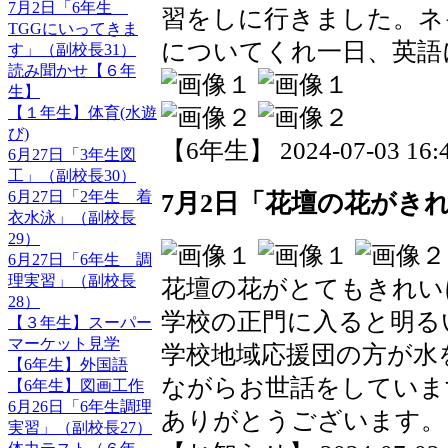
7月2日「6年生
習をしに行きました。ネ
TGGにいってきま
についてくれ一日、英語
す」（副校長31）
読み聞かせ【６年
生】
【１年生】体育(水遊
び)
【6年生】 2024-07-03 16:4
6月27日「3年生図
工」（副校長30）
6月27日「2年生 着
7月2日「花壇の花がき
衣水泳」（副校長
29）
6月27日「6年生 調
理実習」（副校長
花壇の花がとてもきれい
28）
学校の正門に入ると明る
【３年生】スーパー
マーケット見学
学校地域応援団の方が水
【6年生】外国語
ながらお世話をしていま
【6年生】図画工作
6月26日「6年生調理
ありがとうございます。
実習」（副校長27）