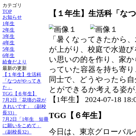
カテゴリ
TOP
【１年生】生活科「な
お知らせ
1年生
2年生
3年生
「暑くなってきたから、
4年生
が上がり、校庭で水遊び
5年生
6年生
い思いの的を作り、家か
給食だより
っていた容器を持ち寄り
最新の更新
【１年生】生活科
同士で、どうやったら自
「なつがやってき
た」
とができるか考える姿が
TGG【６年生】
【1年生】 2024-07-18 18:0
7月2日「花壇の花が
きれいです」（副校
長33）
TGG【６年生】
7月2日「1年生 短冊
に願いをこめて」
今日は、東京グローバル
（副校長32）