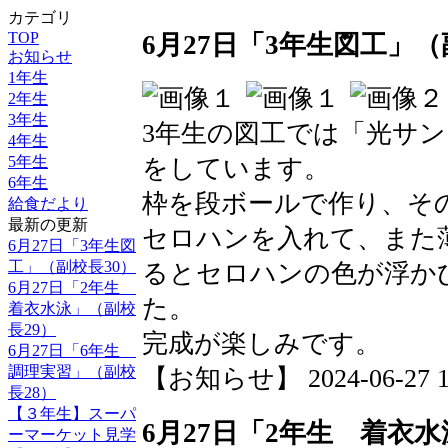
カテゴリ
TOP
6月27日「3年生図工」（
お知らせ
1年生
2年生
3年生
3年生の図工では「光サ
4年生
5年生
をしています。
6年生
枠を段ボールで作り、そ
給食だより
最新の更新
セロハンを入れて、また
6月27日「3年生図
工」（副校長30）
るとセロハンの色が浮か
6月27日「2年生
た。
着衣水泳」（副校
長29）
完成が楽しみです。
6月27日「6年生
調理実習」（副校
【お知らせ】 2024-06-27 11
長28）
【３年生】スーパ
6月27日「2年生 着衣水
ーマーケット見学