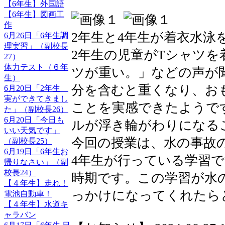
【6年生】外国語
【6年生】図画工
作
2年生と4年生が着衣水泳
6月26日「6年生調
理実習」（副校長
2年生の児童がTシャツを
27）
体力テスト（６年
ツが重い。」などの声が
生）
分を含むと重くなり、お
6月20日「2年生
実ができてきまし
ことを実感できたようで
た」（副校長26）
6月20日「今日も
ルが浮き輪がわりになる
いい天気です」
今回の授業は、水の事故
（副校長25）
6月19日「6年生お
4年生が行っている学習
帰りなさい」（副
校長24）
時期です。この学習が水
【４年生】走れ！
っかけになってくれたら
電池自動車！
【４年生】水道キ
ャラバン