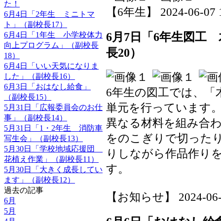
た！
【6年生】 2024-06-07 1
6月4日「2年生 ミニトマ
ト」（副校長17）
6月7日「6年生図工
6月4日「1年生 小学校体力
向上プログラム」（副校長
長20）
18）
6月4日「いい天気になりま
した」（副校長16）
6月3日「おはなし給食」
6年生の図工では、「
（副校長15）
単元を行っています
5月31日「広報委員会のお仕
事」（副校長14）
異なる材料を組み合
5月31日「1・2年生 消防車
をのこぎりで切った
写生会」（副校長13）
5月30日「学校地域応援団
りしながら作品作り
花植え作業」（副校長11）
す。
5月30日「大きく成長してい
ます」（副校長12）
過去の記事
【お知らせ】 2024-06-07
6月
5月