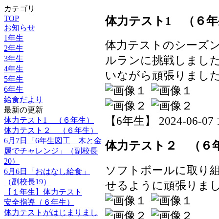
カテゴリ
体力テスト1 （６年
TOP
お知らせ
1年生
体力テストのシーズ
2年生
3年生
ルランに挑戦しまし
4年生
いながら頑張りまし
5年生
6年生
給食だより
最新の更新
【6年生】 2024-06-07 1
体力テスト1 （６年生）
体力テスト２ （６年生）
6月7日「6年生図工 木と金
体力テスト２ （６
属でチャレンジ」（副校長
20）
ソフトボールに取り
6月6日「おはなし給食」
（副校長19）
せるように頑張りま
【１年生】体力テスト
安全指導（６年生）
体力テストがはじまりまし