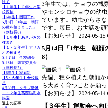
けて
3年生では、チョウの観
【１年生】２年生と学
やモンシロチョウの幼虫
校探検
【6年生】図画工作
ています。幼虫からさな
5月8日「1年生 朝顔
です。毎日、お世話を頑
の種を植えました」
（副校長6）
【お知らせ】 2024-05-15 09
【１年生】あさがおの
種まき
5月14日「1年生 朝
【１・２年生】アサガ
オの種まき
8）
5月７日 全校朝会
5月8日「図書委員会」
（副校長7）
【6年生】家庭科
先週、種を植えた朝顔か
【5・６年生】全校遠
足
ら大きく育つことを願っ
4月30日 クラブ活動
【お知らせ】 2024-05-14 09
１・２年生葛西臨海水
族園
過去の記事
【３年生】運動会へ向