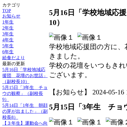
カテゴリ
TOP
5月16日「学校地域応
お知らせ
10）
1年生
2年生
3年生
4年生
学校地域応援団の方に、
5年生
6年生
きました。
給食だより
最新の更新
学校の花壇をいつもきれ
5月16日「学校地域応
ございます。
援団 花壇のお世話」
（副校長10）
5月15日「3年生 チョ
【お知らせ】 2024-05-16 10
ウの観察」（副校長
9）
5月14日「1年生 朝顔
5月15日「3年生 チ
の芽が出ました」（副
校長8）
【３年生】運動会へ向