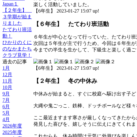
Japan１
楽しく活動していました。
【２年生】
【6年生】 2023-01-27 15:07 up!
３学期が始ま
りました
【６年生】 たてわり班活動
たてわり班活
動！
６年生が中心となって行っていた、たてわり班
ひかりのくに
次回は５年生が主で行うため、今回は６年生が
のなかまたち
今までの半生を生かして、下級生と楽しく過ご
クラブ見学！
過去の記事
【6年生】 2023-01-27 15:07 up!
1月
12月
【２年生】 冬の中休み
11月
10月
9月
中休みが始まると、すぐに校庭へ駆け出す子ど
7月
大縄や鬼ごっこ、鉄棒、ドッチボールなど様々
6月
5月
ここ最近ますます寒さが厳しくなってきたから
4月
発見した喜びを、嬉しそうに伝えにきてくれま
2026年度
2025年度
これからも、休み時間は元気に外遊びを楽しん