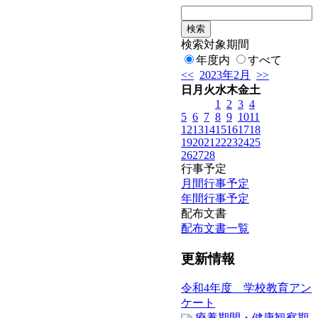
検索対象期間
年度内
すべて
<<
2023年2月
>>
日
月
火
水
木
金
土
1
2
3
4
5
6
7
8
9
10
11
12
13
14
15
16
17
18
19
20
21
22
23
24
25
26
27
28
行事予定
月間行事予定
年間行事予定
配布文書
配布文書一覧
更新情報
令和4年度 学校教育アン
ケート
療養期間・健康観察期