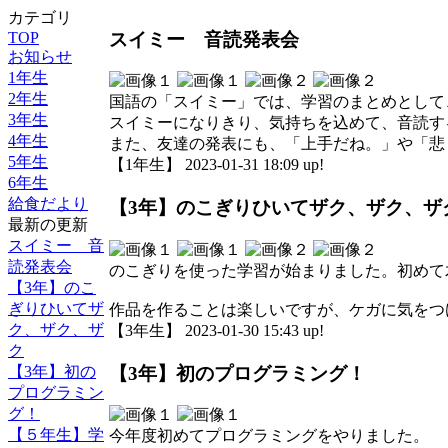
カテゴリ
スイミー 音読発表会
TOP
お知らせ
1年生
2年生
国語の「スイミー」では、学習のまとめとして
3年生
スイミーになりきり、気持ちを込めて、音読す
4年生
また、友達の発表にも、「上手だね。」や「悲
5年生
【1年生】 2023-01-31 18:09 up!
6年生
給食だより
【3年】のこぎりひいてザク、ザク、ザ
最新の更新
スイミー 音
読発表会
のこぎりを使った学習が始まりました。初めて
【3年】のこ
ぎりひいてザ
作品を作ることは楽しいですが、ケガに気をつ
ク、ザク、ザ
【3年生】 2023-01-30 15:43 up!
ク
【3年】初のプログラミング！
【3年】初の
プログラミン
グ！
【５年生】学
今年度初めてプログラミングをやりました。