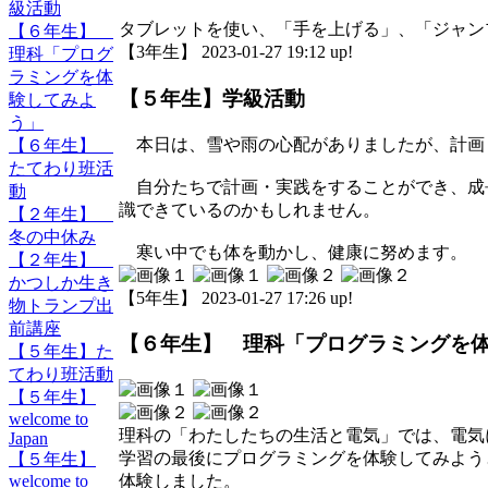
級活動
タブレットを使い、「手を上げる」、「ジャン
【６年生】
【3年生】 2023-01-27 19:12 up!
理科「プログ
ラミングを体
【５年生】学級活動
験してみよ
う」
本日は、雪や雨の心配がありましたが、計画
【６年生】
たてわり班活
自分たちで計画・実践をすることができ、成
動
識できているのかもしれません。
【２年生】
冬の中休み
寒い中でも体を動かし、健康に努めます。
【２年生】
かつしか生き
【5年生】 2023-01-27 17:26 up!
物トランプ出
前講座
【６年生】 理科「プログラミングを
【５年生】た
てわり班活動
【５年生】
welcome to
理科の「わたしたちの生活と電気」では、電気
Japan
学習の最後にプログラミングを体験してみよう
【５年生】
welcome to
体験しました。