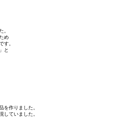
た。
ため
です。
」と
品を作りました。
現していました。