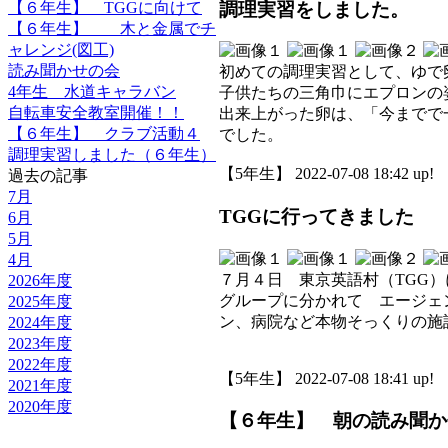
調理実習をしました。
【６年生】 TGGに向けて
【６年生】 木と金属でチ
ャレンジ(図工)
読み聞かせの会
初めての調理実習として、ゆで
4年生 水道キャラバン
子供たちの三角巾にエプロンの
自転車安全教室開催！！
出来上がった卵は、「今までで
【６年生】 クラブ活動４
でした。
調理実習しました（６年生）
【5年生】 2022-07-08 18:42 up!
過去の記事
7月
TGGに行ってきました
6月
5月
4月
７月４日 東京英語村（TGG
2026年度
グループに分かれて エージェ
2025年度
ン、病院など本物そっくりの施
2024年度
2023年度
2022年度
【5年生】 2022-07-08 18:41 up!
2021年度
2020年度
【６年生】 朝の読み聞か