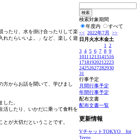
検索対象期間
年度内
すべて
競ったり、水を掛け合ったりして楽
<<
2022年7月
>>
入れたらいいよ。」など、楽しく遊
日
月
火
水
木
金
土
1
2
3
4
5
6
7
8
9
10
11
12
13
14
15
16
17
18
19
20
21
22
23
24
25
26
27
28
29
30
31
行事予定
の方からお話を聞いて、学びまし
月間行事予定
年間行事予定
配布文書
ました。
配布文書一覧
生活したり、いかだに乗って食料を
更新情報
ことが大切だということです。
VチャットTOKYO for
Teens