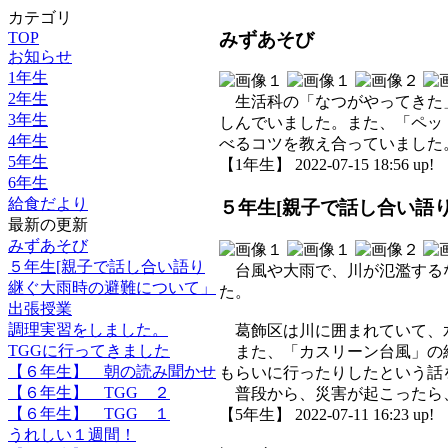
カテゴリ
みずあそび
TOP
お知らせ
1年生
2年生
生活科の「なつがやってきた」
3年生
しんでいました。また、「ペッ
4年生
べるコツを教え合っていました
5年生
【1年生】 2022-07-15 18:56 up!
6年生
給食だより
５年生[親子で話し合い語
最新の更新
みずあそび
５年生[親子で話し合い語り
台風や大雨で、川が氾濫するな
継ぐ大雨時の避難について」
た。
出張授業
調理実習をしました。
葛飾区は川に囲まれていて、水
TGGに行ってきました
また、「カスリーン台風」の経
【６年生】 朝の読み聞かせ
もらいに行ったりしたという話
【６年生】 TGG ２
普段から、災害が起こったら、
【６年生】 TGG １
【5年生】 2022-07-11 16:23 up!
うれしい１週間！