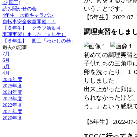
が、何をするかを
ジ(図工)
いうことです。
読み聞かせの会
4年生 水道キャラバン
【5年生】 2022-07-11
自転車安全教室開催！！
【６年生】 クラブ活動４
調理実習をしま
調理実習しました（６年生）
【６年生】 図工「わたしの器」
過去の記事
7月
初めての調理実習
6月
子供たちの三角巾
5月
卵を洗ったり、１
4月
2026年度
りしました。
2025年度
出来上がった卵は
2024年度
られなかったけど
2023年度
2022年度
う。」という感想
2021年度
2020年度
【5年生】 2022-07-08
TGGに行ってき