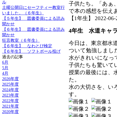
ル
子供たち。「あぁ
土曜公開日にセーフティー教室行
で本の感想を伝え
いました。（６年生）
【1年生】 2022-06-27
【５年生】 図書委員による読み
聞かせ
【６年生】 図書委員による読み
4年生 水道キャ
聞かせ
狂言教室（６年生）
今日は、東京都水
【６年生】 なわとび検定
ついて勉強しまし
【６年生】 ソフトボール投げ
過去の記事
水がきれいになっ
6月
子供たちも驚いて
5月
授業の最後には、
4月
2026年度
た。
2025年度
水の大切さを、い
2024年度
す。
2023年度
2022年度
2021年度
2020年度