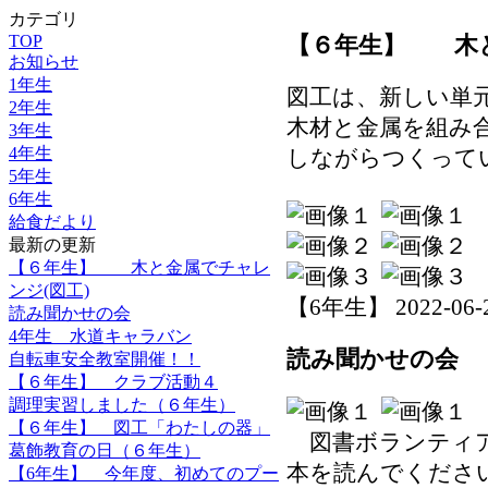
カテゴリ
【６年生】 木と
TOP
お知らせ
1年生
図工は、新しい単
2年生
木材と金属を組み
3年生
4年生
しながらつくって
5年生
6年生
給食だより
最新の更新
【６年生】 木と金属でチャレ
ンジ(図工)
【6年生】 2022-06-29
読み聞かせの会
4年生 水道キャラバン
読み聞かせの会
自転車安全教室開催！！
【６年生】 クラブ活動４
調理実習しました（６年生）
【６年生】 図工「わたしの器」
図書ボランティア
葛飾教育の日（６年生）
本を読んでくださ
【6年生】 今年度、初めてのプー