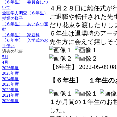
【６年生】 委員会につ
４月２８日に離任式が
いて
全国学力調査（６年生）
ご退職や転任された先
授業の様子
だり花束を渡したりし
【６年生】 あいさつ運
動
６年生は退場時のアー
【６年生】 家庭科
【６年生】 入学式のお
先生方に会えて嬉しそ
手伝い
過去の記事
5月
4月
【6年生】 2022-05-09 08:
2026年度
2025年度
2024年度
【６年生】 １年生の
2023年度
2022年度
2021年度
2020年度
１か月間の１年生のお
した。