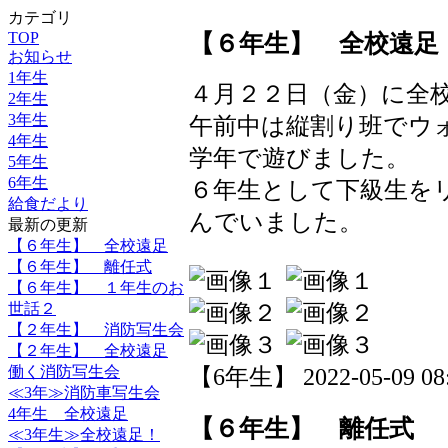
カテゴリ
TOP
【６年生】 全校遠足
お知らせ
1年生
４月２２日（金）に全
2年生
3年生
午前中は縦割り班でウ
4年生
学年で遊びました。
5年生
6年生
６年生として下級生を
給食だより
んでいました。
最新の更新
【６年生】 全校遠足
【６年生】 離任式
【６年生】 １年生のお
世話２
【２年生】 消防写生会
【２年生】 全校遠足
働く消防写生会
【6年生】 2022-05-09 08:
≪3年≫消防車写生会
4年生 全校遠足
【６年生】 離任式
≪3年生≫全校遠足！