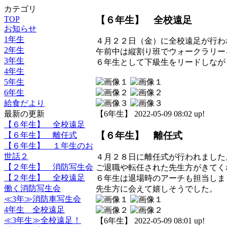
カテゴリ
【６年生】 全校遠足
TOP
お知らせ
1年生
４月２２日（金）に全校遠足が行わ
2年生
午前中は縦割り班でウォークラリー
3年生
６年生として下級生をリードしなが
4年生
5年生
6年生
給食だより
最新の更新
【6年生】 2022-05-09 08:02 up!
【６年生】 全校遠足
【６年生】 離任式
【６年生】 離任式
【６年生】 １年生のお
世話２
４月２８日に離任式が行われました
【２年生】 消防写生会
ご退職や転任された先生方がきてく
【２年生】 全校遠足
６年生は退場時のアーチも担当しま
働く消防写生会
先生方に会えて嬉しそうでした。
≪3年≫消防車写生会
4年生 全校遠足
≪3年生≫全校遠足！
【6年生】 2022-05-09 08:01 up!