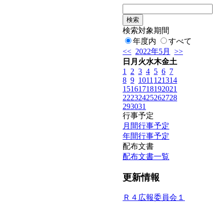
検索対象期間
年度内
すべて
<<
2022年5月
>>
日
月
火
水
木
金
土
1
2
3
4
5
6
7
8
9
10
11
12
13
14
15
16
17
18
19
20
21
22
23
24
25
26
27
28
29
30
31
行事予定
月間行事予定
年間行事予定
配布文書
配布文書一覧
更新情報
Ｒ４広報委員会１