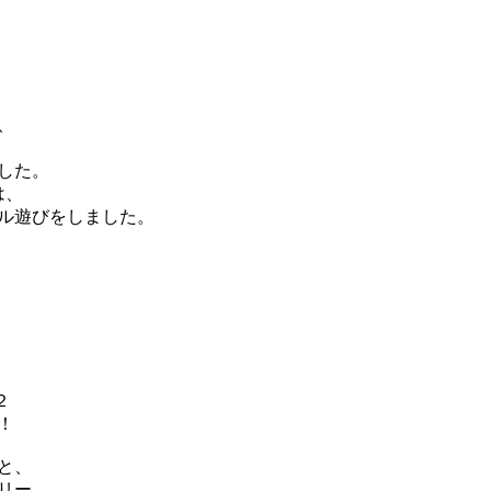
、
した。
は、
ル遊びをしました。
！
と、
リー、