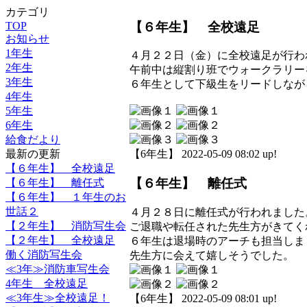
カテゴリ
【６年生】 全校遠足
TOP
お知らせ
1年生
４月２２日（金）に全校遠足が行わ
2年生
午前中は縦割り班でウォークラリー
3年生
６年生として下級生をリードしなが
4年生
5年生
6年生
給食だより
最新の更新
【6年生】 2022-05-09 08:02 up!
【６年生】 全校遠足
【６年生】 離任式
【６年生】 離任式
【６年生】 １年生のお
世話２
４月２８日に離任式が行われました
【２年生】 消防写生会
ご退職や転任された先生方がきてく
【２年生】 全校遠足
６年生は退場時のアーチも担当しま
働く消防写生会
先生方に会えて嬉しそうでした。
≪3年≫消防車写生会
4年生 全校遠足
≪3年生≫全校遠足！
【6年生】 2022-05-09 08:01 up!