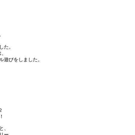
、
した。
は、
ル遊びをしました。
！
と、
リー、