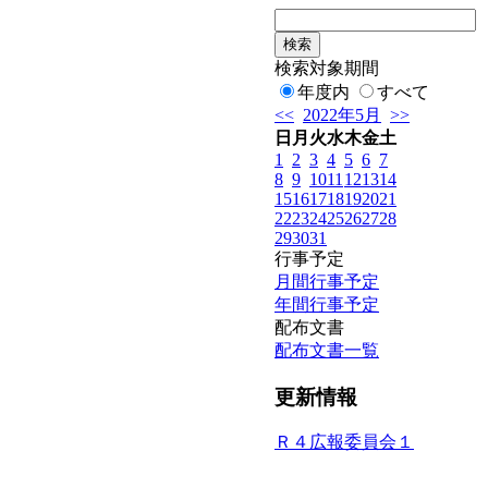
検索対象期間
年度内
すべて
<<
2022年5月
>>
日
月
火
水
木
金
土
1
2
3
4
5
6
7
8
9
10
11
12
13
14
15
16
17
18
19
20
21
22
23
24
25
26
27
28
29
30
31
行事予定
月間行事予定
年間行事予定
配布文書
配布文書一覧
更新情報
Ｒ４広報委員会１