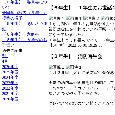
【６年生】 委員会につ
【６年生】 １年生のお世話
いて
全国学力調査（６年生）
授業の様子
【６年生】 あいさつ運
１か月間の１年生のお世話が４月い
動
最初はなにをすればいいか戸惑って
【６年生】 家庭科
になっていました。
【６年生】 入学式のお
１年生もとても喜んでいて、６年生
手伝い
【6年生】 2022-05-06 19:29 up!
過去の記事
5月
【２年生】 消防写生会
4月
2026年度
2025年度
４月２６日（火）に消防写生会があ
2024年度
実際の消防車や隊員を目の前にして
2023年度
「おおお！」「カッコいい！！」「
2022年度
などとつぶやく子どもたち。
2021年度
2020年度
クレパスでのびのびと描くことがで