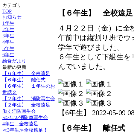
カテゴリ
TOP
【６年生】 全校遠足
お知らせ
1年生
４月２２日（金）に全
2年生
3年生
午前中は縦割り班でウ
4年生
学年で遊びました。
5年生
6年生
６年生として下級生を
給食だより
んでいました。
最新の更新
【６年生】 全校遠足
【６年生】 離任式
【６年生】 １年生のお
世話２
【２年生】 消防写生会
【２年生】 全校遠足
働く消防写生会
【6年生】 2022-05-09 08:
≪3年≫消防車写生会
4年生 全校遠足
【６年生】 離任式
≪3年生≫全校遠足！