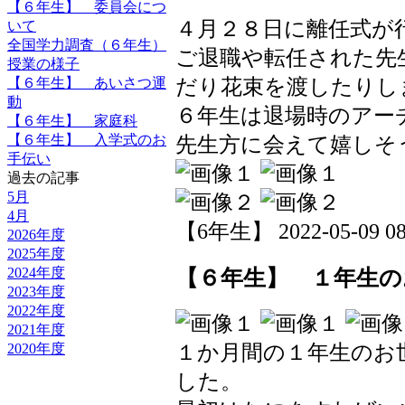
【６年生】 委員会につ
４月２８日に離任式が
いて
全国学力調査（６年生）
ご退職や転任された先
授業の様子
だり花束を渡したりし
【６年生】 あいさつ運
動
６年生は退場時のアー
【６年生】 家庭科
【６年生】 入学式のお
先生方に会えて嬉しそ
手伝い
過去の記事
5月
4月
【6年生】 2022-05-09 08:
2026年度
2025年度
2024年度
【６年生】 １年生の
2023年度
2022年度
2021年度
2020年度
１か月間の１年生のお
した。