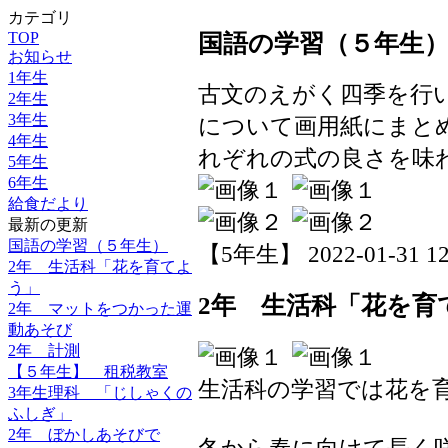
カテゴリ
TOP
国語の学習（５年生
お知らせ
1年生
古文のえがく四季を行
2年生
3年生
について画用紙にまと
4年生
れぞれの式の良さを味
5年生
6年生
給食だより
最新の更新
国語の学習（５年生）
【5年生】 2022-01-31 12:
2年 生活科「花を育てよ
う」
2年 生活科「花を育
2年 マットをつかった運
動あそび
2年 計測
【５年生】 租税教室
生活科の学習では花を
3年生理科 「じしゃくの
ふしぎ」
2年 ぼかしあそびで
冬から春に向けて長く