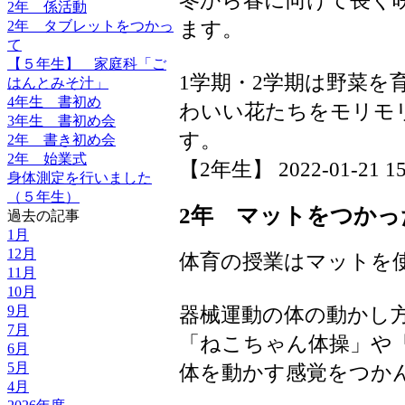
2年 係活動
ます。
2年 タブレットをつかっ
て
【５年生】 家庭科「ご
1学期・2学期は野菜を
はんとみそ汁」
4年生 書初め
わいい花たちをモリモ
3年生 書初め会
す。
2年 書き初め会
2年 始業式
【2年生】 2022-01-21 15:
身体測定を行いました
（５年生）
2年 マットをつかっ
過去の記事
1月
12月
体育の授業はマットを
11月
10月
9月
器械運動の体の動かし
7月
「ねこちゃん体操」や
6月
5月
体を動かす感覚をつか
4月