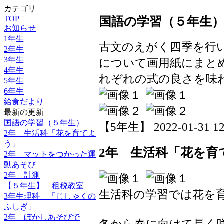
カテゴリ
TOP
国語の学習（５年生
お知らせ
1年生
古文のえがく四季を行
2年生
3年生
について画用紙にまと
4年生
れぞれの式の良さを味
5年生
6年生
給食だより
最新の更新
国語の学習（５年生）
【5年生】 2022-01-31 12:
2年 生活科「花を育てよ
う」
2年 生活科「花を育
2年 マットをつかった運
動あそび
2年 計測
【５年生】 租税教室
生活科の学習では花を
3年生理科 「じしゃくの
ふしぎ」
2年 ぼかしあそびで
冬から春に向けて長く