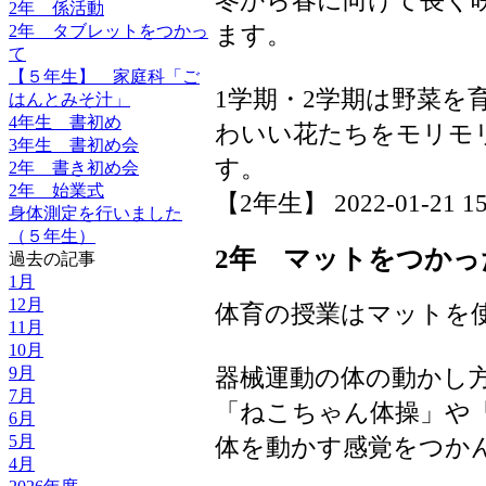
2年 係活動
ます。
2年 タブレットをつかっ
て
【５年生】 家庭科「ご
1学期・2学期は野菜を
はんとみそ汁」
4年生 書初め
わいい花たちをモリモ
3年生 書初め会
す。
2年 書き初め会
2年 始業式
【2年生】 2022-01-21 15:
身体測定を行いました
（５年生）
2年 マットをつかっ
過去の記事
1月
12月
体育の授業はマットを
11月
10月
9月
器械運動の体の動かし
7月
「ねこちゃん体操」や
6月
5月
体を動かす感覚をつか
4月