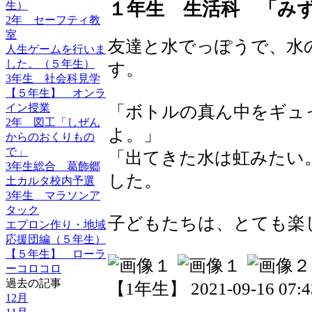
１年生 生活科 「み
生）
2年 セーフティ教
室
友達と水でっぽうで、水
人生ゲームを行いま
した。（５年生）
す。
3年生 社会科見学
【５年生】 オンラ
イン授業
「ボトルの真ん中をギュ
2年 図工「しぜん
よ。」
からのおくりもの
で」
「出てきた水は虹みたい
3年生総合 葛飾郷
した。
土カルタ校内予選
3年生 マラソンア
タック
子どもたちは、とても楽
エプロン作り・地域
応援団編（５年生）
【５年生】 ローラ
ーコロコロ
過去の記事
【1年生】 2021-09-16 07:43
12月