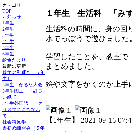
カテゴリ
TOP
１年生 生活科 「み
お知らせ
1年生
生活科の時間に、身の回
2年生
3年生
水でっぽうで遊びました
4年生
5年生
6年生
学習したことを、教室で
給食だより
まとめました。
最新の更新
鼓笛の引継ぎ（５年
生）
絵や文字をかくのが上手
3年生 かるた大会
3年生図工 「細長
い紙で。」
3年生外国語 「ク
リスマスにちなん
で」
【1年生】 2021-09-16 07:43
社会科見学
書初め練習会（５年