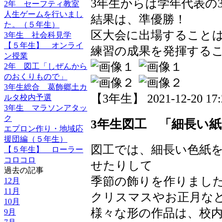
3年生からは学年代表の
2年 セーフティ教室
人生ゲームを行いまし
結果は、準優勝！
た。（５年生）
区大会に出場すること
3年生 社会科見学
【５年生】 オンライ
練習の成果を発揮する
ン授業
2年 図工「しぜんから
のおくりもので」
3年生総合 葛飾郷土カ
【3年生】 2021-12-20 17:2
ルタ校内予選
3年生 マラソンアタッ
ク
3年生図工 「細長い
エプロン作り・地域応
援団編（５年生）
図工では、細長い色紙
【５年生】 ローラー
コロコロ
せたりして
過去の記事
季節の飾りを作りまし
12月
11月
クリスマスやお正月な
10月
様々な形の作品は、校
9月