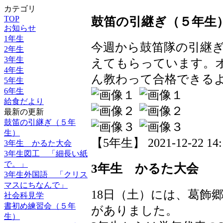
カテゴリ
鼓笛の引継ぎ（５年生
TOP
お知らせ
1年生
今週から鼓笛隊の引継
2年生
3年生
えてもらっています。
4年生
ん教わって合格できる
5年生
6年生
給食だより
最新の更新
鼓笛の引継ぎ（５年
生）
【5年生】 2021-12-22 14:1
3年生 かるた大会
3年生図工 「細長い紙
で。」
3年生 かるた大会
3年生外国語 「クリス
マスにちなんで」
18日（土）には、葛飾
社会科見学
書初め練習会（５年
がありました。
生）