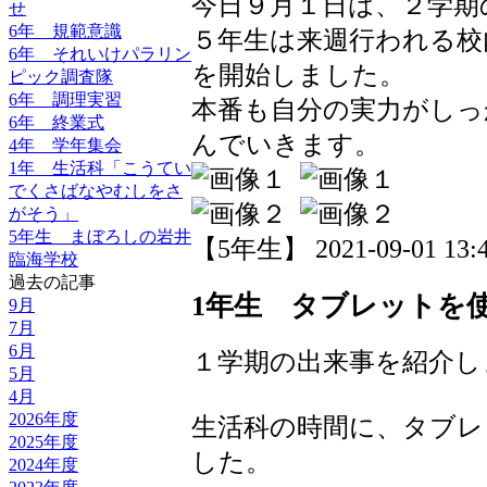
今日９月１日は、２学期
せ
6年 規範意識
５年生は来週行われる校
6年 それいけパラリン
を開始しました。
ピック調査隊
6年 調理実習
本番も自分の実力がしっ
6年 終業式
んでいきます。
4年 学年集会
1年 生活科「こうてい
でくさばなやむしをさ
がそう」
5年生 まぼろしの岩井
【5年生】 2021-09-01 13:4
臨海学校
過去の記事
1年生 タブレットを
9月
7月
6月
１学期の出来事を紹介し
5月
4月
2026年度
生活科の時間に、タブレ
2025年度
した。
2024年度