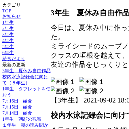
カテゴリ
TOP
3年生 夏休み自由作
お知らせ
1年生
今日は、夏休み中に作っ
2年生
3年生
た。
4年生
ミライシードのムーブノ
5年生
6年生
クラスの垣根を越えて、
給食だより
友達の作品をじっくりと
最新の更新
3年生 夏休み自由作品
校内水泳記録会に向け
て（５年生）
1年生 タブレットを使
おう
【3年生】 2021-09-02 18:0
7月16日 給食
7月15日 給食
7月14日 給食
校内水泳記録会に向け
1年生 朝顔の観察
１年生 朝の読み聞か