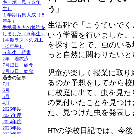
キーボー島（５年
う」
生）
１学期も集大成（５
年生）
生活科で「こうていでく
手紙書き方の勉強を
いう学習を行いました。
しました（５年生）
1学期ラストの図工
を探すことで、虫のいる
（5年生）
５年生 読書
っと自然に関わりたいと
2年 着衣泳
7月13日 給食
児童が楽しく授業に取り
7月12日 給食
過去の記事
るのか予想をしてから校
7月
6月
に校庭に出て、虫を見た
5月
の気付いたことを見つけ
4月
2026年度
た、見つけた虫を発表し
2025年度
2024年度
2023年度
HPの学校日記では、今