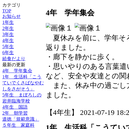
カテゴリ
4年 学年集会
TOP
お知らせ
1年生
2年生
3年生
夏休みを前に、学年そろ
4年生
返りました。
5年生
6年生
・廊下を静かに歩く。
給食だより
最新の更新
・思いやりのある言葉遣
4年 学年集会
など、安全や友達との関
1年 生活科「こう
ていでくさばなやむ
また、休み中の過ごし
しをさがそう」
ました。
5年生 まぼろしの
岩井臨海学校
4年生 国語
【4年生】 2021-07-19 18:2
2年 朝学習
道徳「規範意識」
５年生 家庭科
1年 生活科「こうてい