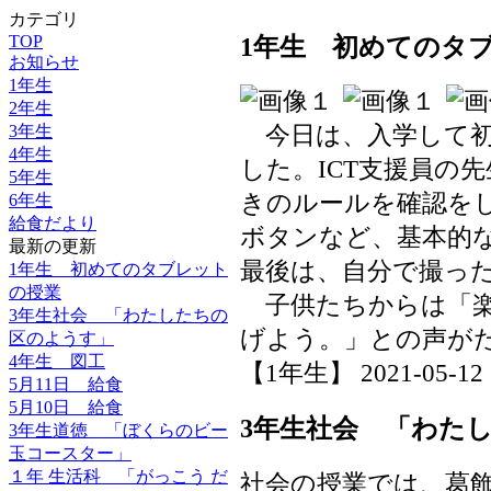
カテゴリ
TOP
1年生 初めてのタ
お知らせ
1年生
2年生
3年生
今日は、入学して初
4年生
した。ICT支援員の
5年生
きのルールを確認を
6年生
給食だより
ボタンなど、基本的
最新の更新
最後は、自分で撮っ
1年生 初めてのタブレット
の授業
子供たちからは「楽
3年生社会 「わたしたちの
げよう。」との声が
区のようす」
4年生 図工
【1年生】 2021-05-12 1
5月11日 給食
5月10日 給食
3年生社会 「わた
3年生道徳 「ぼくらのビー
玉コースター」
１年 生活科 「がっこう だ
社会の授業では、葛