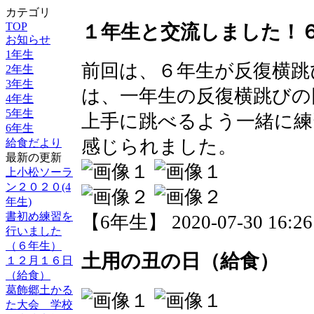
カテゴリ
TOP
１年生と交流しました！
お知らせ
1年生
前回は、６年生が反復横跳
2年生
3年生
は、一年生の反復横跳びの
4年生
5年生
上手に跳べるよう一緒に練
6年生
感じられました。
給食だより
最新の更新
上小松ソーラ
ン２０２０(4
年生)
書初め練習を
【6年生】 2020-07-30 16:26 
行いました
（６年生）
土用の丑の日（給食）
１２月１６日
（給食）
葛飾郷土かる
た大会 学校