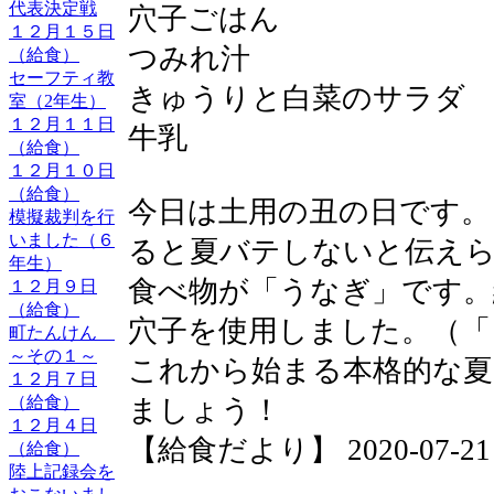
代表決定戦
穴子ごはん
１２月１５日
つみれ汁
（給食）
セーフティ教
きゅうりと白菜のサラダ
室（2年生）
１２月１１日
牛乳
（給食）
１２月１０日
（給食）
今日は土用の丑の日です。
模擬裁判を行
いました（６
ると夏バテしないと伝え
年生）
食べ物が「うなぎ」です。
１２月９日
（給食）
穴子を使用しました。（「
町たんけん
～その１～
これから始まる本格的な夏
１２月７日
（給食）
ましょう！
１２月４日
【給食だより】 2020-07-21 1
（給食）
陸上記録会を