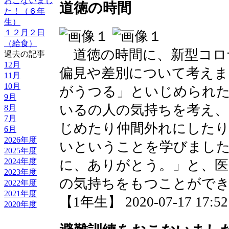
おこないまし
道徳の時間
た！（６年
生）
１２月２日
（給食）
道徳の時間に、新型コロ
過去の記事
12月
偏見や差別について考えま
11月
10月
がうつる」といじめられ
9月
いるの人の気持ちを考え
8月
7月
じめたり仲間外れにした
6月
2026年度
いということを学びまし
2025年度
2024年度
に、ありがとう。」と、医
2023年度
の気持ちをもつことがで
2022年度
2021年度
【1年生】 2020-07-17 17:52 
2020年度