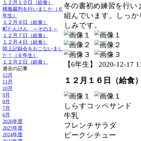
１２月１０日（給食）
冬の書初め練習を行い
模擬裁判を行いました（６
組んでいます。しっか
年生）
１２月９日（給食）
しみです。
町たんけん ～その１～
１２月７日（給食）
１２月４日（給食）
陸上記録会をおこないまし
た！（６年生）
１２月２日（給食）
【6年生】 2020-12-17 11
過去の記事
12月
１２月１６日（給食
11月
10月
9月
8月
しらすコッペサンド
7月
牛乳
6月
2026年度
フレンチサラダ
2025年度
ピークシチュー
2024年度