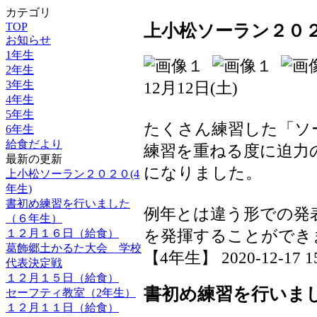
カテゴリ
TOP
上小松ソーラン２０２
お知らせ
1年生
2年生
3年生
12月12日(土)
4年生
5年生
たくさん練習した「ソ
6年生
給食だより
練習を重ねる度に迫力
最新の更新
になりました。
上小松ソーラン２０２０(4
年生)
書初め練習を行いました
例年とは違う形での発
（６年生）
を発揮することができ
１２月１６日（給食）
葛飾郷土かるた大会 学校
【4年生】 2020-12-17 15
代表決定戦
１２月１５日（給食）
書初め練習を行いま
セーフティ教室（2年生）
１２月１１日（給食）