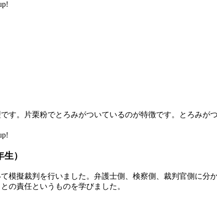
p!
理です。片栗粉でとろみがついているのが特徴です。とろみが
p!
年生）
いて模擬裁判を行いました。弁護士側、検察側、裁判官側に分
ことの責任というものを学びました。