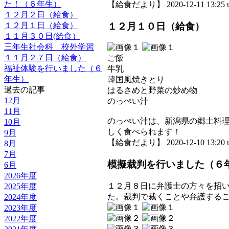
た！（６年生）
【給食だより】 2020-12-11 13:25 u
１２月２日（給食）
１２月１０日（給食）
１２月１日（給食）
１１月３０日(給食）
三年生社会科 校外学習
１１月２７日（給食）
ご飯
福祉体験を行いました（６
牛乳
年生）
韓国風焼きとり
過去の記事
はるさめと野菜の炒め物
12月
のっぺい汁
11月
のっぺい汁は、新潟県の郷土料
10月
しく食べられます！
9月
【給食だより】 2020-12-10 13:20 u
8月
7月
模擬裁判を行いました（６
6月
2026年度
１２月８日に弁護士の方々を招
2025年度
た。裁判で裁くことや弁護する
2024年度
2023年度
2022年度