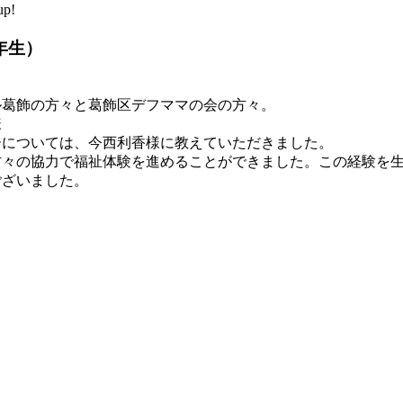
p!
年生）
ル葛飾の方々と葛飾区デフママの会の方々。
様
ーについては、今西利香様に教えていただきました。
方々の協力で福祉体験を進めることができました。この経験を
ございました。