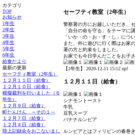
カテゴリ
セーフティ教室（2年生）
TOP
お知らせ
1年生
警察署の方にお越しいただき、
2年生
「自分の命を守る」をテーマに
3年生
「いか・の・お・す・し」につ
4年生
また、外に遊びに行く際はお家
5年生
署の方と約束をしました。
6年生
お家でも今日学んだことをお子
給食だより
最新の更新
【2年生】 2020-12-11 15:12 up!
セーフティ教室（2年生）
１２月１１日（給食）
１２月１１日（給食）
１２月１０日（給食）
模擬裁判を行いました（６
年生）
シナモントースト
１２月９日（給食）
牛乳
町たんけん ～その１～
豆乳スープ
１２月７日（給食）
バナナルンピア
１２月４日（給食）
陸上記録会をおこないまし
ルンピアとはフィリピンの春巻