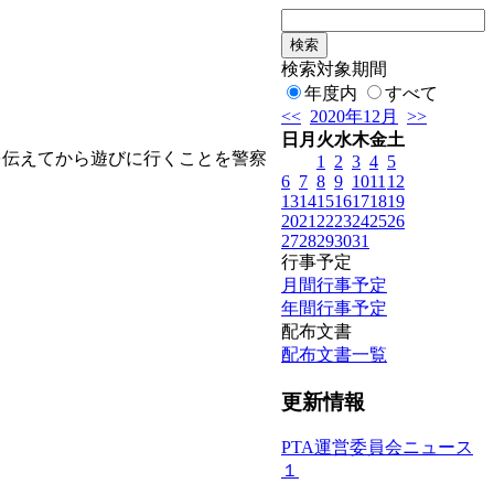
検索対象期間
年度内
すべて
<<
2020年12月
>>
日
月
火
水
木
金
土
を伝えてから遊びに行くことを警察
1
2
3
4
5
6
7
8
9
10
11
12
13
14
15
16
17
18
19
20
21
22
23
24
25
26
27
28
29
30
31
行事予定
月間行事予定
年間行事予定
配布文書
配布文書一覧
更新情報
PTA運営委員会ニュース
１