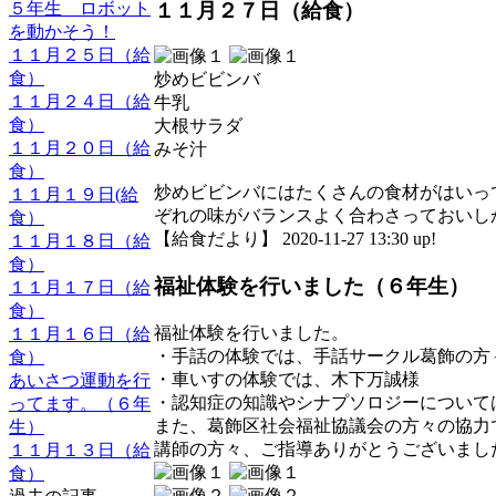
１１月２７日（給食）
５年生 ロボット
を動かそう！
１１月２５日（給
食）
炒めビビンバ
１１月２４日（給
牛乳
食）
大根サラダ
１１月２０日（給
みそ汁
食）
炒めビビンバにはたくさんの食材がはいっ
１１月１９日(給
ぞれの味がバランスよく合わさっておいし
食）
【給食だより】 2020-11-27 13:30 up!
１１月１８日（給
食）
福祉体験を行いました（６年生）
１１月１７日（給
食）
福祉体験を行いました。
１１月１６日（給
・手話の体験では、手話サークル葛飾の方
食）
・車いすの体験では、木下万誠様
あいさつ運動を行
・認知症の知識やシナプソロジーについて
ってます。（６年
また、葛飾区社会福祉協議会の方々の協力
生）
講師の方々、ご指導ありがとうございまし
１１月１３日（給
食）