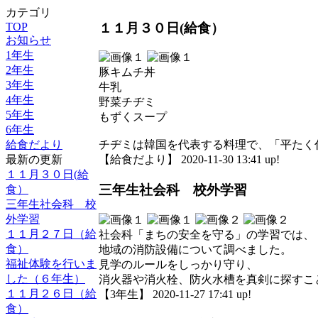
カテゴリ
１１月３０日(給食）
TOP
お知らせ
1年生
2年生
豚キムチ丼
3年生
牛乳
4年生
野菜チヂミ
5年生
もずくスープ
6年生
給食だより
チヂミは韓国を代表する料理で、「平たく
最新の更新
【給食だより】 2020-11-30 13:41 up!
１１月３０日(給
三年生社会科 校外学習
食）
三年生社会科 校
外学習
１１月２７日（給
社会科「まちの安全を守る」の学習では、
食）
地域の消防設備について調べました。
福祉体験を行いま
見学のルールをしっかり守り、
した（６年生）
消火器や消火栓、防火水槽を真剣に探すこ
１１月２６日（給
【3年生】 2020-11-27 17:41 up!
食）