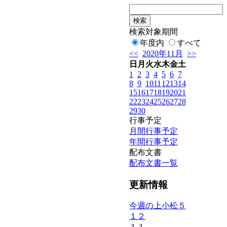
検索対象期間
年度内
すべて
<<
2020年11月
>>
日
月
火
水
木
金
土
1
2
3
4
5
6
7
8
9
10
11
12
13
14
15
16
17
18
19
20
21
22
23
24
25
26
27
28
29
30
行事予定
月間行事予定
年間行事予定
配布文書
配布文書一覧
更新情報
今週の上小松５
１２
１１