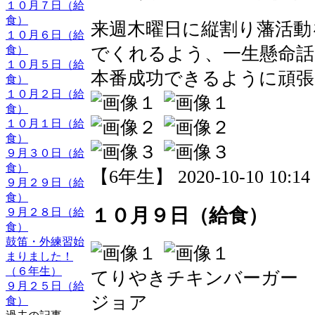
１０月７日（給
食）
来週木曜日に縦割り藩活動
１０月６日（給
でくれるよう、一生懸命話
食）
１０月５日（給
本番成功できるように頑張
食）
１０月２日（給
食）
１０月１日（給
食）
９月３０日（給
食）
【6年生】 2020-10-10 10:14 
９月２９日（給
食）
１０月９日（給食）
９月２８日（給
食）
鼓笛・外練習始
まりました！
（６年生）
てりやきチキンバーガー
９月２５日（給
ジョア
食）