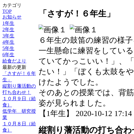
カテゴリ
TOP
「さすが！６年生」
お知らせ
1年生
2年生
3年生
６年生の鼓笛の練習の様子
4年生
5年生
一生懸命に練習をしている
6年生
ていてかっこいい！」、
給食だより
最新の更新
たい！」「ぼくも太鼓を
「さすが！６年
生」
けたようでした。
縦割り藩活動の
そのあとの授業では、背
打ち合わせ！
１０月９日（給
姿が見られました。
食）
低学年 研究授
【1年生】 2020-10-12 17:14 
業
１０月８日（給
縦割り藩活動の打ち合わ
食）