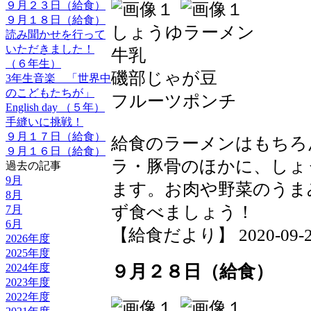
９月２３日（給食）
９月１８日（給食）
しょうゆラーメン
読み聞かせを行って
いただきました！
牛乳
（６年生）
磯部じゃが豆
3年生音楽 「世界中
のこどもたちが」
フルーツポンチ
English day （５年）
手縫いに挑戦！
９月１７日（給食）
給食のラーメンはもちろ
９月１６日（給食）
ラ・豚骨のほかに、しょ
過去の記事
9月
ます。お肉や野菜のうま
8月
ず食べましょう！
7月
6月
【給食だより】 2020-09-29 
2026年度
2025年度
９月２８日（給食）
2024年度
2023年度
2022年度