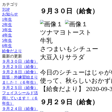
カテゴリ
TOP
９月３０日（給食）
お知らせ
1年生
2年生
3年生
ツナマヨトースト
4年生
牛乳
5年生
6年生
さつまいもシチュー
給食だより
大豆入りサラダ
最新の更新
９月３０日（給食）
９月２９日（給食）
今日のシチューはじゃが
９月２８日（給食）
鼓笛・外練習始まり
使って、秋らしいおかず
ました！（６年生）
９月２５日（給食）
【給食だより】 2020-09-30 
フェイスシールド活
用しています！（６
９月２９日（給食）
年生）
９月２４日（給食）