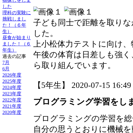
物探しをしま
した
理科の実験に
挑戦しまし
子ども同士で距離を取りな
た！（６年
生）
した。
昼食が始まり
上小松体力テストに向け、
ました！（６
年生）
午後の体育は日差しも強く
過去の記事
7月
ら取り組んでいます。
6月
2026年度
2025年度
【5年生】 2020-07-15 16:49 
2024年度
2023年度
プログラミング学習をし
2022年度
2021年度
2020年度
プログラミングの学習を総
自分の思うとおりに機械を