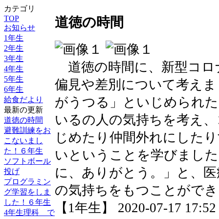
カテゴリ
TOP
道徳の時間
お知らせ
1年生
2年生
3年生
道徳の時間に、新型コロ
4年生
5年生
偏見や差別について考えま
6年生
がうつる」といじめられた
給食だより
最新の更新
いるの人の気持ちを考え、
道徳の時間
避難訓練をお
じめたり仲間外れにしたり
こないまし
た！６年生
いということを学びました
ソフトボール
に、ありがとう。」と、医
投げ
プログラミン
の気持ちをもつことができ
グ学習をしま
した！６年生
【1年生】 2020-07-17 17:52 
4年生理科 で