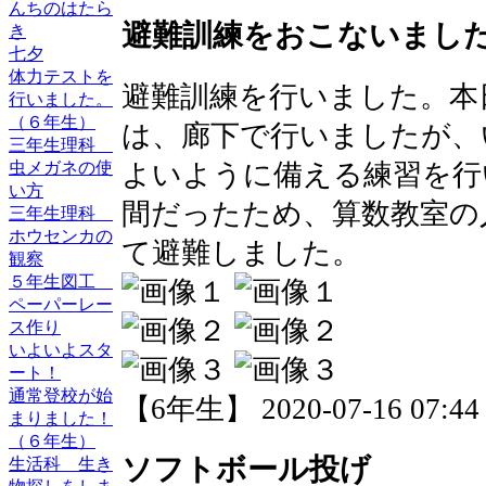
んちのはたら
避難訓練をおこないまし
き
七夕
体力テストを
避難訓練を行いました。本
行いました。
（６年生）
は、廊下で行いましたが、
三年生理科
よいように備える練習を行
虫メガネの使
い方
間だったため、算数教室の
三年生理科
ホウセンカの
て避難しました。
観察
５年生図工
ペーパーレー
ス作り
いよいよスタ
ート！
通常登校が始
【6年生】 2020-07-16 07:44 
まりました！
（６年生）
ソフトボール投げ
生活科 生き