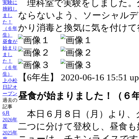
理科室で実験をしました。
実験に
挑戦し
ならないよう、ソーシャルデ
まし
た！
かり消毒と換気に気を付けて
（６年
生）
昼食が
始まり
まし
た！
（６年
生）
【6年生】 2020-06-16 15:51 up
上小松
日記オ
昼食が始まりました！（６
ープン
過去の
記事
本日６月８日（月）より、
6月
2026年
二つに分けて登校し、昼食も
度
2025年
ニューは、チキンライスです