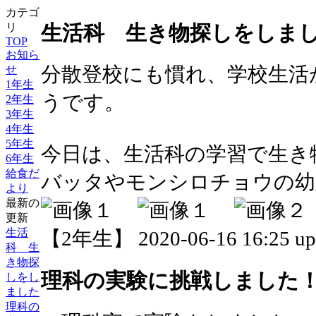
カテゴ
生活科 生き物探しをしま
リ
TOP
お知ら
分散登校にも慣れ、学校生活
せ
1年生
うです。
2年生
3年生
4年生
5年生
今日は、生活科の学習で生き
6年生
給食だ
バッタやモンシロチョウの幼
より
最新の
更新
生活
【2年生】 2020-06-16 16:25 up
科 生
き物探
理科の実験に挑戦しました
しをし
ました
理科の