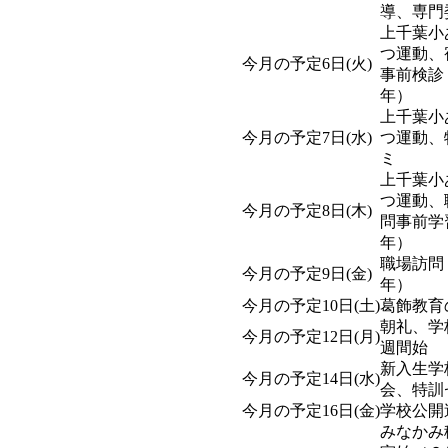
導、専門
上千葉小
つ運動、
今月の予定
6日(火)
事前検診
年）
上千葉小
今月の予定
7日(水)
つ運動、
ミ
上千葉小
つ運動、
今月の予定
8日(木)
問事前学
年）
職場訪問
今月の予定
9日(金)
年）
今月の予定
10日(土)
葛飾教育
朝礼、学
今月の予定
12日(月)
週間始
新入生学
今月の予定
14日(水)
会、特訓
今月の予定
16日(金)
学校公開
みなかみ