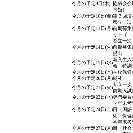
今月の予定
9日(木)
協議会会
育館）
今月の予定
10日(金)
第３回漢
都立一次
今月の予定
13日(月)
前期募集
り下げ
都立一次
今月の予定
14日(火)
前期募集
提出
新入生入
今月の予定
15日(水)
会 特訓
今月の予定
16日(木)
学校保健
今月の予定
20日(月)
朝礼
都立一次
今月の予定
21日(火)
前期入試
今月の予定
22日(水)
専門委員
学年末考
今月の予定
24日(金)
目（国語
術・保健
学年末考
今月の予定
27日(月)
目（社会