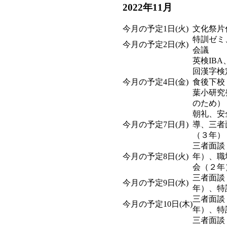
2022年11月
今月の予定
1日(火)
文化祭片
特訓ゼミ
今月の予定
2日(水)
会議
英検IBA
回漢字検
今月の予定
4日(金)
食後下校
葉小研究
のため）
朝礼、安
今月の予定
7日(月)
導、三者
（３年）
三者面談
今月の予定
8日(火)
年）、職
会（２年
三者面談
今月の予定
9日(水)
年）、特
三者面談
今月の予定
10日(木)
年）、特
三者面談