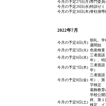
今月の予定
27日(月)
専門委員
今月の予定
29日(水)
特訓ゼミ
今月の予定
30日(木)
脊柱側弯
2022年7月
朝礼、学
今月の予定
4日(月)
週間始
今月の予定
5日(火)
色覚検査
三者面談
今月の予定
6日(水)
年）、特
三者面談
今月の予定
7日(木)
年）
三者面談
今月の予定
8日(金)
年）、第
字検定
葛飾教育
学校公開
終、第１
今月の予定
9日(土)
検定、イ