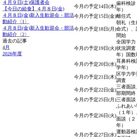
４月９日(土)保護者会
歯科検診
今月の予定
14日(木)
【今日の給食】４月８日(金)
年）
４月８日(金)新入生歓迎会・部活
今月の予定
15日(金)
離任式
動紹介〈1〉
朝礼（生
４月８日(金)新入生歓迎会・部活
今月の予定
18日(月)
命式）、
動紹介〈2〉
間始
過去の記事
全国学力
4月
今月の予定
19日(火)
状況調査
2026年度
年）国数
耳鼻科検
今月の予定
20日(水)
学年）
区学力学
今月の予定
21日(木)
調査
三者面談
今月の予定
22日(金)
部期間終
今月の予定
25日(月)
三者面談
ふれあい
（１年）
今月の予定
26日(火)
面談（２
年）
運動器検
今月の予定
27日(水)