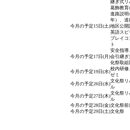
継ぎ式リ
葛飾教育
進路説明
年）、道
今月の予定
15日(土)
地区公開
英語スピ
プレイコ
ト
安全指導
今月の予定
17日(月)
会引継ぎ
化祭取組
校内研修
今月の予定
19日(水)
ゼミ
文化祭リ
今月の予定
26日(水)
ル
文化祭リ
今月の予定
27日(木)
ル
今月の予定
28日(金)
文化祭前
今月の予定
29日(土)
文化祭