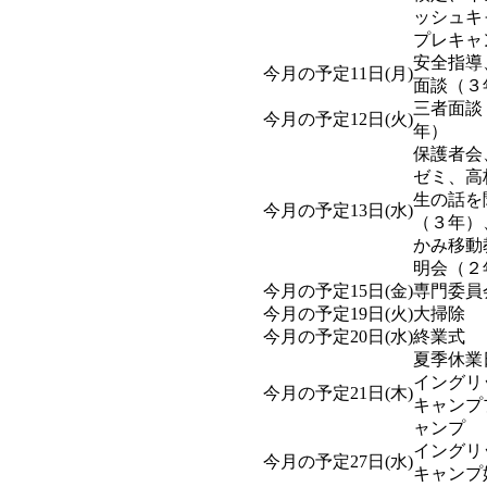
ッシュキ
プレキャ
安全指導
今月の予定
11日(月)
面談（３
三者面談
今月の予定
12日(火)
年）
保護者会
ゼミ、高
生の話を
今月の予定
13日(水)
（３年）
かみ移動
明会（２
今月の予定
15日(金)
専門委員
今月の予定
19日(火)
大掃除
今月の予定
20日(水)
終業式
夏季休業
イングリ
今月の予定
21日(木)
キャンプ
ャンプ
イングリ
今月の予定
27日(水)
キャンプ