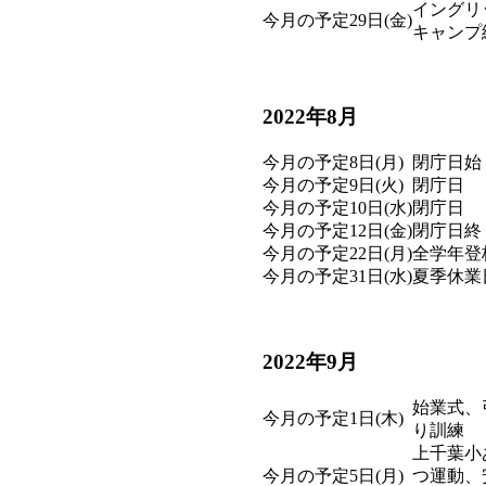
イングリ
今月の予定
29日(金)
キャンプ
2022年8月
今月の予定
8日(月)
閉庁日始
今月の予定
9日(火)
閉庁日
今月の予定
10日(水)
閉庁日
今月の予定
12日(金)
閉庁日終
今月の予定
22日(月)
全学年登
今月の予定
31日(水)
夏季休業
2022年9月
始業式、
今月の予定
1日(木)
り訓練
上千葉小
今月の予定
5日(月)
つ運動、