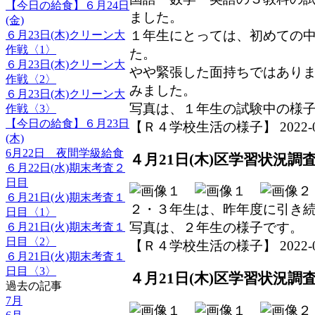
【今日の給食】６月24日
ました。
(金)
１年生にとっては、初めての
６月23日(木)クリーン大
作戦〈1〉
た。
６月23日(木)クリーン大
やや緊張した面持ちではあり
作戦〈2〉
みました。
６月23日(木)クリーン大
写真は、１年生の試験中の様
作戦〈3〉
【今日の給食】６月23日
【Ｒ４学校生活の様子】 2022-04-2
(木)
6月22日 夜間学級給食
４月21日(木)区学習状況調
６月22日(水)期末考査２
日目
６月21日(火)期末考査１
２・３年生は、昨年度に引き
日目〈1〉
写真は、２年生の様子です。
６月21日(火)期末考査１
日目〈2〉
【Ｒ４学校生活の様子】 2022-04-2
６月21日(火)期末考査１
日目〈3〉
４月21日(木)区学習状況調
過去の記事
7月