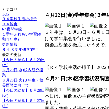
カテゴリ
TOP
４月22日(金)学年集会(３年
Ｒ４学校生活の様子
Ｒ４給食
R4夜間学級
３年生は、５月30日～６月１
１学年ふれあい学習(令
けて学年集会を行いました。
和４年度)
更新情報
感染症対策を徹底したうえで
Ｒ４ ３学年修学旅行
最新の更新
【今日の給食】６月29日
(水)
【Ｒ４学校生活の様子】 2022-04-2
６月29日(水)校内研究授
業
４月21日(木)区学習状況調
６月28日(火)３年生・校
長面談に向けて
【今日の給食】６月28日
本日は、葛飾区の学習状況調
(火)
【今日の給食】６月27日
ました。
(月)
国語・数学・英語の３教科の