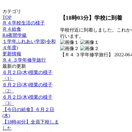
カテゴリ
【18時03分】学校に到着
TOP
Ｒ４学校生活の様子
Ｒ４給食
学校付近に到着しました。これか
R4夜間学級
行います。
１学年ふれあい学習(令和
４年度)
更新情報
【Ｒ４ ３学年修学旅行】 2022-06-01 
Ｒ４ ３学年修学旅行
最新の更新
６月２日(木)授業の様子
〈1〉
６月２日(木)授業の様子
〈2〉
６月２日(木)授業の様子
〈3〉
【今日の給食】６月２日
(木)
【18時40分】全員下校しま
した