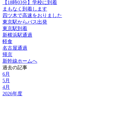
【18時03分】学校に到着
まもなく到着します
四ツ木で高速をおりました
東京駅からバス出発
東京駅到着
新横浜駅通過
軽食
名古屋通過
帰京
新幹線ホームへ
過去の記事
6月
5月
4月
2026年度