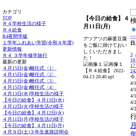
カテゴリ
【今日の給食】４
TOP
Ｒ４学校生活の様子
月11日(月)
Ｒ４給食
R4夜間学級
<<
アツアツの麻婆豆腐
１学年ふれあい学習(令和４年度)
日
をご飯に掛けておい
更新情報
しくいただきまし
3
Ｒ４ ３学年修学旅行
た！
10
最新の更新
17
４月15日(金)離任式〈1〉
【Ｒ４給食】 2022-
24
４月15日(金)離任式〈2〉
今
04-13 20:40 up!
４月15日(金)離任式〈3〉
4/
４月15日(金)離任式〈4〉
4/
４月13日(水)学校生活の様子
4/
【今日の給食】４月13日(水)
4/
４月12日(火)学校生活の様子
4/
【今日の給食】４月12日(火)
４月11日(月)学校生活の様子
【今日の給食】４月11日(月)
４月９日(土)３年生進路説明会