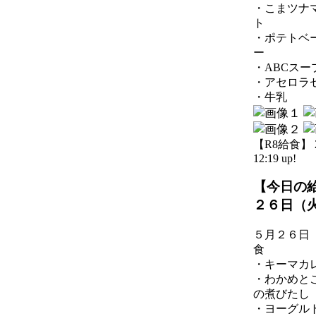
・こまツナ
ト
・ポテトベ
ー
・ABCスー
・アセロラ
・牛乳
【R8給食】 20
12:19 up!
【今日の
２６日（
５月２６日
食
・キーマカ
・わかめと
の煮びたし
・ヨーグル