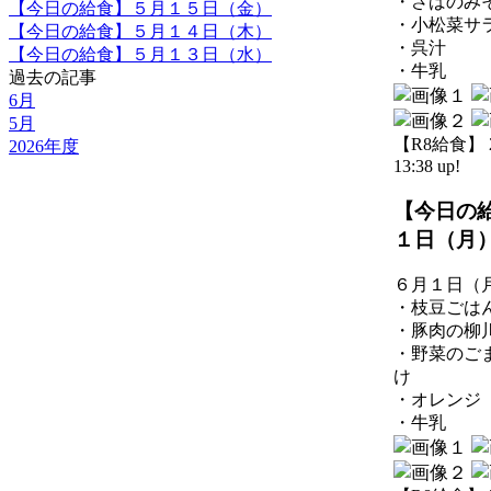
・さばのみ
【今日の給食】５月１５日（金）
・小松菜サ
【今日の給食】５月１４日（木）
・呉汁
【今日の給食】５月１３日（水）
・牛乳
過去の記事
6月
5月
【R8給食】 20
2026年度
13:38 up!
【今日の
１日（月
６月１日（
・枝豆ごは
・豚肉の柳
・野菜のご
け
・オレンジ
・牛乳