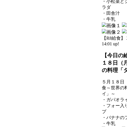
・小松菜と
ラダ
・田舎汁
・牛乳
【R8給食】 20
14:01 up!
【今日の
１８日（
の料理「
５月１８日
食～世界の
イ」～
・ガパオラ
・フォー入
プ
・バナナの
・牛乳