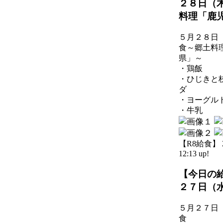
２８日（
料理「鹿
５月２８日
食～郷土料
県」～
・鶏飯
・ひじきと
ダ
・ヨーグル
・牛乳
【R8給食】 20
12:13 up!
【今日の
２７日（
５月２７日
食