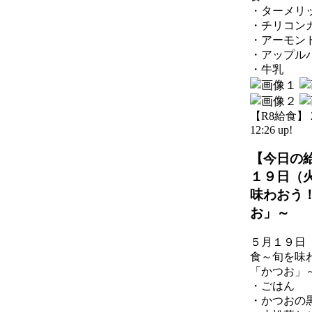
・ターメリ
・チリコン
・アーモン
・アップル
・牛乳
【R8給食】 20
12:26 up!
【今日の
１９日（
味わおう
お」～
５月１９日
食～旬を味
「かつお」
・ごはん
・かつおの