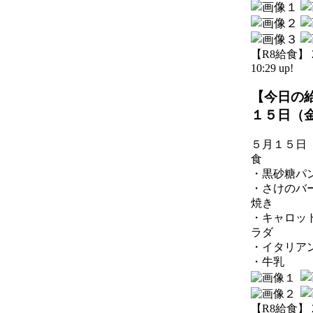
【R8給食】 20
10:29 up!
【今日の
１５日（
５月１５日
食
・黒砂糖パ
・さけのバ
焼き
・キャロッ
ラダ
・イタリア
・牛乳
【R8給食】 20