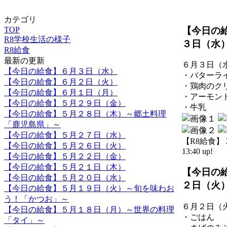
カテゴリ
【今日の
TOP
R8学校生活の様子
３日（水
R8給食
最新の更新
６月３日（
【今日の給食】６月３日（水）
・バターラ
【今日の給食】６月２日（火）
・鶏肉のク
【今日の給食】６月１日（月）
・アーモン
【今日の給食】５月２９日（金）
・牛乳
【今日の給食】５月２８日（木）～郷土料理
「鹿児島県」～
【今日の給食】５月２７日（水）
【R8給食】 20
【今日の給食】５月２６日（火）
13:40 up!
【今日の給食】５月２２日（金）
【今日の給食】５月２１日（木）
【今日の
【今日の給食】５月２０日（水）
２日（火
【今日の給食】５月１９日（火）～旬を味わお
う！「かつお」～
６月２日（
【今日の給食】５月１８日（月）～世界の料理
・ごはん
「タイ」～