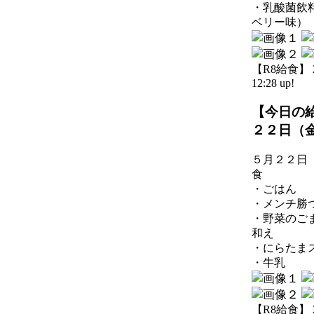
・乳酸菌飲
ベリー味）
【R8給食】 20
12:28 up!
【今日の
２２日（
５月２２日
食
・ごはん
・メンチ勝
・野菜のご
和え
・にらたま
・牛乳
【R8給食】 20