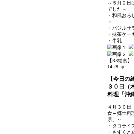
～５月２日
でした～
・和風おろ
ィ
・バジルサ
・抹茶ケー
・牛乳
【R8給食】 20
14:28 up!
【今日の
３０日（
料理「沖
４月３０日
食～郷土料
県」～
・タコライ
・もずくと