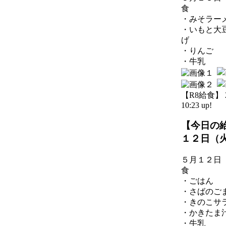
食
・みそラー
・いもと大
げ
・りんご
・牛乳
【R8給食】 20
10:23 up!
【今日の
１２日（
５月１２日
食
・ごはん
・さばのご
・きのこサ
・かきたま
・牛乳