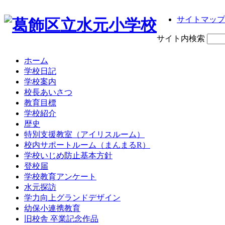
サイトマップ
サイト内検索
ホーム
学校日記
学校案内
校長あいさつ
教育目標
学校紹介
歴史
特別支援教室（アイリスルーム）
校内サポートルーム（まんまるR）
学校いじめ防止基本方針
登校届
学校教育アンケート
水元探訪
学力向上グランドデザイン
幼保小連携教育
旧校舎 卒業記念作品