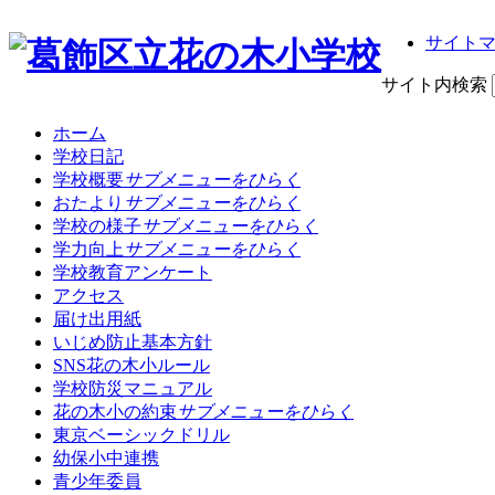
サイト
サイト内検索
ホーム
学校日記
学校概要
サブメニューをひらく
おたより
サブメニューをひらく
学校の様子
サブメニューをひらく
学力向上
サブメニューをひらく
学校教育アンケート
アクセス
届け出用紙
いじめ防止基本方針
SNS花の木小ルール
学校防災マニュアル
花の木小の約束
サブメニューをひらく
東京ベーシックドリル
幼保小中連携
青少年委員