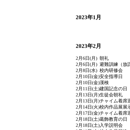
2023年1月
2023年2月
2月
6日(月)
朝礼
2月
6日(月)
避難訓練（放
2月
8日(水)
校内研修会
2月
10日(金)
安全指導日
2月
10日(金)
漢検
2月
11日(土)
建国記念の日
2月
13日(月)
生徒会朝礼
2月
13日(月)
チャイム着席
2月
14日(火)
校内作品展展
2月
17日(金)
チャイム着席
2月
18日(土)
葛飾教育の日
2月
18日(土)
入学説明会