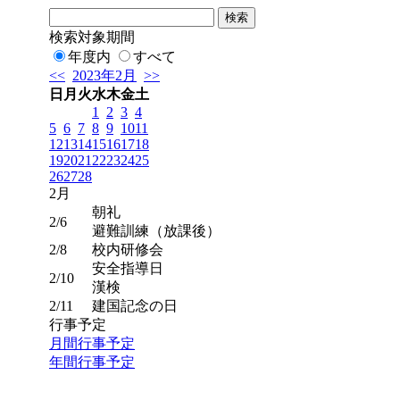
検索対象期間
年度内
すべて
<<
2023年2月
>>
日
月
火
水
木
金
土
1
2
3
4
5
6
7
8
9
10
11
12
13
14
15
16
17
18
19
20
21
22
23
24
25
26
27
28
2月
朝礼
2/6
避難訓練（放課後）
2/8
校内研修会
安全指導日
2/10
漢検
2/11
建国記念の日
行事予定
月間行事予定
年間行事予定