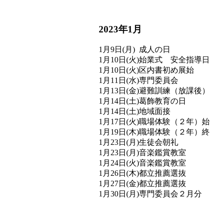
2023年1月
1月
9日(月)
成人の日
1月
10日(火)
始業式 安全指導日
1月
10日(火)
区内書初め展始
1月
11日(水)
専門委員会
1月
13日(金)
避難訓練（放課後）
1月
14日(土)
葛飾教育の日
1月
14日(土)
地域面接
1月
17日(火)
職場体験（２年）始
1月
19日(木)
職場体験（２年）終
1月
23日(月)
生徒会朝礼
1月
23日(月)
音楽鑑賞教室
1月
24日(火)
音楽鑑賞教室
1月
26日(木)
都立推薦選抜
1月
27日(金)
都立推薦選抜
1月
30日(月)
専門委員会２月分